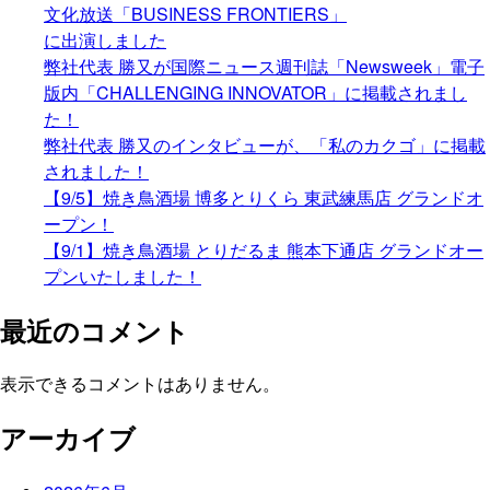
文化放送「BUSINESS FRONTIERS」
に出演しました
弊社代表 勝又が国際ニュース週刊誌「Newsweek」電子
版内「CHALLENGING INNOVATOR」に掲載されまし
た！
弊社代表 勝又のインタビューが、「私のカクゴ」に掲載
されました！
【9/5】焼き鳥酒場 博多とりくら 東武練馬店 グランドオ
ープン！
【9/1】焼き鳥酒場 とりだるま 熊本下通店 グランドオー
プンいたしました！
最近のコメント
表示できるコメントはありません。
アーカイブ