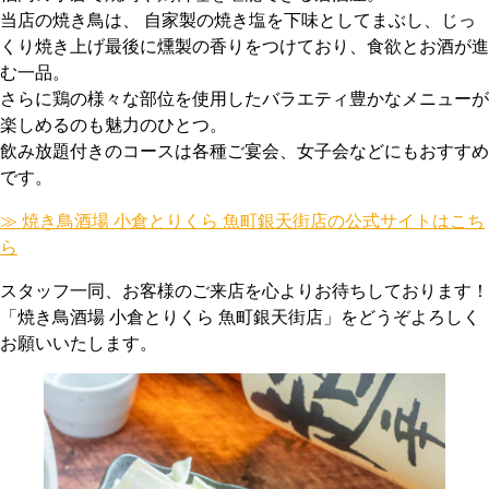
当店の焼き鳥は、 自家製の焼き塩を下味としてまぶし、じっ
くり焼き上げ最後に燻製の香りをつけており、食欲とお酒が進
む一品。
さらに鶏の様々な部位を使用したバラエティ豊かなメニューが
楽しめるのも魅力のひとつ。
飲み放題付きのコースは各種ご宴会、女子会などにもおすすめ
です。
≫ 焼き鳥酒場 小倉とりくら 魚町銀天街店の公式サイトはこち
ら
スタッフ一同、お客様のご来店を心よりお待ちしております！
「焼き鳥酒場 小倉とりくら 魚町銀天街店」をどうぞよろしく
お願いいたします。